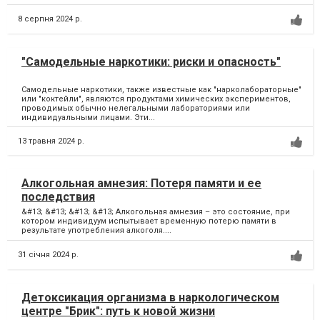
8 серпня 2024 р.
"Самодельные наркотики: риски и опасность"
Самодельные наркотики, также известные как "нарколабораторные"
или "коктейли", являются продуктами химических экспериментов,
проводимых обычно нелегальными лабораториями или
индивидуальными лицами. Эти...
13 травня 2024 р.
Алкогольная амнезия: Потеря памяти и ее
последствия
&#13; &#13; &#13; &#13; Алкогольная амнезия – это состояние, при
котором индивидуум испытывает временную потерю памяти в
результате употребления алкоголя....
31 січня 2024 р.
Детоксикация организма в наркологическом
центре "Брик": путь к новой жизни