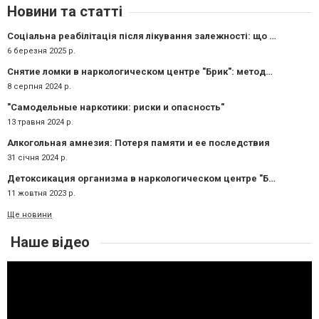
Новини та статті
Соціальна реабілітація після лікування залежності: що важливо для повернення до нормального життя?
6 березня 2025 р.
Снятие ломки в наркологическом центре "Брик": методики и подходы
8 серпня 2024 р.
"Самодельные наркотики: риски и опасность"
13 травня 2024 р.
Алкогольная амнезия: Потеря памяти и ее последствия
31 січня 2024 р.
Детоксикация организма в наркологическом центре "Брик": путь к новой жизни
11 жовтня 2023 р.
Ще новини
Наше відео