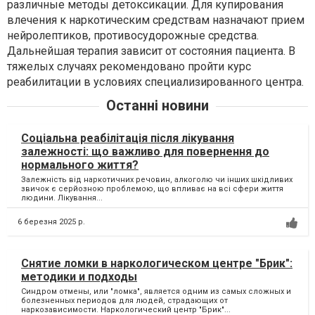
различные методы детоксикации. Для купирования
влечения к наркотическим средствам назначают прием
нейролептиков, противосудорожные средства.
Дальнейшая терапия зависит от состояния пациента. В
тяжелых случаях рекомендовано пройти курс
реабилитации в условиях специализированного центра.
Останні новини
Соціальна реабілітація після лікування
залежності: що важливо для повернення до
нормального життя?
Залежність від наркотичних речовин, алкоголю чи інших шкідливих
звичок є серйозною проблемою, що впливає на всі сфери життя
людини. Лікування...
6 березня 2025 р.
Снятие ломки в наркологическом центре "Брик":
методики и подходы
Синдром отмены, или "ломка", является одним из самых сложных и
болезненных периодов для людей, страдающих от
наркозависимости. Наркологический центр "Брик"...