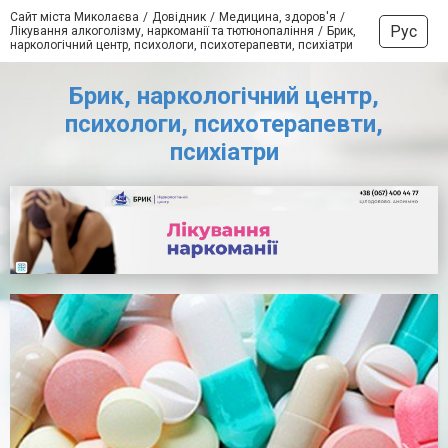
Сайт міста Миколаєва
Довідник
Медицина, здоров'я
Рус
Лікування алкоголізму, наркоманії та тютюнопаління
Брик,
наркологічний центр, психологи, психотерапевти, психіатри
Брик, наркологічний центр,
психологи, психотерапевти,
психіатри