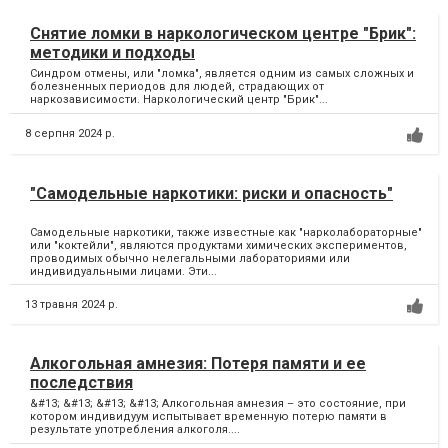
Снятие ломки в наркологическом центре "Брик":
методики и подходы
Синдром отмены, или "ломка", является одним из самых сложных и
болезненных периодов для людей, страдающих от
наркозависимости. Наркологический центр "Брик"...
8 серпня 2024 р.
"Самодельные наркотики: риски и опасность"
Самодельные наркотики, также известные как "нарколабораторные"
или "коктейли", являются продуктами химических экспериментов,
проводимых обычно нелегальными лабораториями или
индивидуальными лицами. Эти...
13 травня 2024 р.
Алкогольная амнезия: Потеря памяти и ее
последствия
&#13; &#13; &#13; &#13; Алкогольная амнезия – это состояние, при
котором индивидуум испытывает временную потерю памяти в
результате употребления алкоголя....