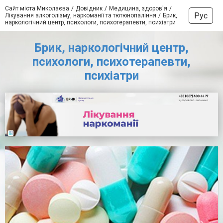
Сайт міста Миколаєва
Довідник
Медицина, здоров'я
Рус
Лікування алкоголізму, наркоманії та тютюнопаління
Брик,
наркологічний центр, психологи, психотерапевти, психіатри
Брик, наркологічний центр,
психологи, психотерапевти,
психіатри