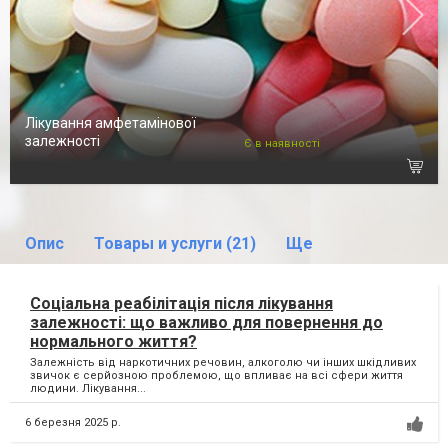
Лікування амфетамінової
залежності
Є в наявності
Опис
Товары и услуги (21)
Ще
Соціальна реабілітація після лікування
залежності: що важливо для повернення до
нормального життя?
Залежність від наркотичних речовин, алкоголю чи інших шкідливих
звичок є серйозною проблемою, що впливає на всі сфери життя
людини. Лікування...
6 березня 2025 р.