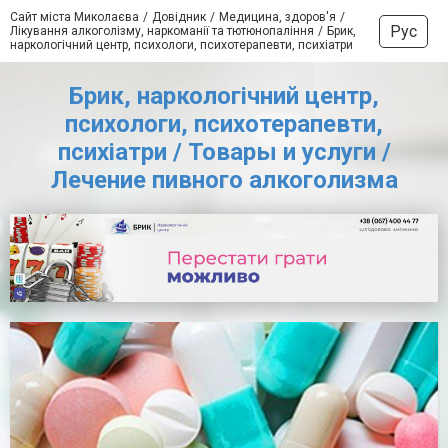
Сайт міста Миколаєва
Довідник
Медицина, здоров'я
Рус
Лікування алкоголізму, наркоманії та тютюнопаління
Брик,
наркологічний центр, психологи, психотерапевти, психіатри
Брик, наркологічний центр,
психологи, психотерапевти,
психіатри / Товары и услуги /
Лечение пивного алкоголизма