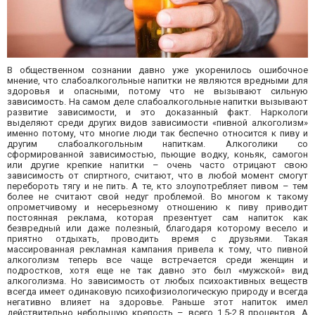
В общественном сознании давно уже укоренилось ошибочное
мнение, что слабоалкогольные напитки не являются вредными для
здоровья и опасными, потому что не вызывают сильную
зависимость. На самом деле слабоалкогольные напитки вызывают
развитие зависимости, и это доказанный факт. Наркологи
выделяют среди других видов зависимости «пивной алкоголизм»
именно потому, что многие люди так беспечно относится к пиву и
другим слабоалкогольным напиткам. Алкоголики со
сформированной зависимостью, пьющие водку, коньяк, самогон
или другие крепкие напитки – очень часто отрицают свою
зависимость от спиртного, считают, что в любой момент смогут
перебороть тягу и не пить. А те, кто злоупотребляет пивом – тем
более не считают свой недуг проблемой. Во многом к такому
опрометчивому и несерьезному отношению к пиву приводит
постоянная реклама, которая презентует сам напиток как
безвредный или даже полезный, благодаря которому весело и
приятно отдыхать, проводить время с друзьями. Такая
массированная рекламная кампания привела к тому, что пивной
алкоголизм теперь все чаще встречается среди женщин и
подростков, хотя еще не так давно это был «мужской» вид
алкоголизма. Но зависимость от любых психоактивных веществ
всегда имеет одинаковую психофизиологическую природу и всегда
негативно влияет на здоровье. Раньше этот напиток имел
действительно небольшую крепость – всего 1,5-2,8 процентов. А