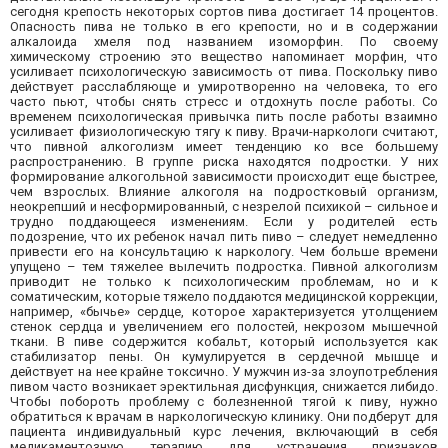
сегодня крепость некоторых сортов пива достигает 14 процентов.
Опасность пива не только в его крепости, но и в содержании
алкалоида хмеля под названием изоморфин. По своему
химическому строению это вещество напоминает морфин, что
усиливает психологическую зависимость от пива. Поскольку пиво
действует расслабляюще и умиротворенно на человека, то его
часто пьют, чтобы снять стресс и отдохнуть после работы. Со
временем психологическая привычка пить после работы взаимно
усиливает физиологическую тягу к пиву. Врачи-наркологи считают,
что пивной алкоголизм имеет тенденцию ко все большему
распространению. В группе риска находятся подростки. У них
формирование алкогольной зависимости происходит еще быстрее,
чем взрослых. Влияние алкоголя на подростковый организм,
неокрепший и несформированный, с незрелой психикой – сильное и
трудно поддающееся изменениям. Если у родителей есть
подозрение, что их ребенок начал пить пиво – следует немедленно
привести его на консультацию к наркологу. Чем больше времени
упущено – тем тяжелее вылечить подростка. Пивной алкоголизм
приводит не только к психологическим проблемам, но и к
соматическим, которые тяжело поддаются медицинской коррекции,
например, «бычье» сердце, которое характеризуется утолщением
стенок сердца и увеличением его полостей, некрозом мышечной
ткани. В пиве содержится кобальт, который используется как
стабилизатор пены. Он кумулируется в сердечной мышце и
действует на нее крайне токсично. У мужчин из-за злоупотребления
пивом часто возникает эректильная дисфункция, снижается либидо.
Чтобы побороть проблему с болезненной тягой к пиву, нужно
обратиться к врачам в наркологическую клинику. Они подберут для
пациента индивидуальный курс лечения, включающий в себя
медикаментозную терапию для устранения признаков