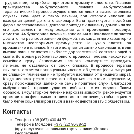
трудностями, не прибегая при этом к дурману и алкоголю. Главные
преимущества амбулаторного лечения Амбулаторный
терапевтический процесс осуществляется лишь в исключительных
случаях. Речь идет о таком лечении, при котором человек не
находится целый день в стационаре. Если практикуется подобная
форма восстановления, доктора приходят к пациенту домой или же
его доставляют в медучреждение для проведения процедур,
осмотра. Амбулаторное лечение наркомании в Николаеве является
достаточно распространенной формой, так как для него характерно
множество неоспоримых преимуществ: Не нужно платить за
проживание в клинике. В итоге получается сильно сэкономить, ведь
именно жилья является наиболее дорогостоящей составляющей в
смете. Во время реабилитационного процесса человек находится в
семейном кругу. Зависимому намного комфортнее проходить
лечение, не отдаляясь от своих близких. В процессе терапии
личность остается полноценным членом общества (если ситуация
не слишком плачевная и не требуется изоляция от внешнего мира).
Когда человек резко перестает общаться со своим окружением,
сразу порождаются далеко не самые приятные слухи. Благодаря
амбулаторной терапии удастся избежать этих слухов. Таким
образом, амбулаторное лечение наркозависимости рекомендуется
проводить на финальных стадиях восстановления, чтобы пациенту
было легче социализироваться и взаимодействовать с обществом.
Контакты
Телефон:
+38 (067) 400 44 77
Телефон в Молдове:
+373 (22) 90-38-52
(круглосуточная анонимная горячая линия)Звонок
бесплатный!