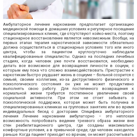
Амбулаторное лечение наркомании предполагает организацию
медицинской помощи в домашних условиях и регулярное посещение
специализированных клиник, где отсутствуют койко-места, поэтому
стационарное восстановление является невозможным. Вообще, на
первых этапах терапия наркотической зависимости обязательно
должна осуществляться в стационарных условиях того или иного
центра, чтобы за пациентом круглосуточно наблюдали
квалифицированные специалисты. Однако на последних лечебных
стадиях, когда человек уже почти восстановился, необходимо
делать все возможное для возвращения личности в социум, с
которым ему пока что сложно взаимодействовать. Пристрастие к
наркотикам быстро ухудшает жизнь в социуме – больной ссорится с
семьей, своими коллегами, из-за деструктивного физического и
психологического состояния он уже не может продуктивно
выполнять свою работу. Для постепенного возвращения к
нормальной жизни требуется постепенное увеличение своей
социальной активности. При этом не стоит забывать о
психологической поддержке, которая может быть получена в
специализированных клиниках на групповых занятиях или во время
индивидуальных бесед с докторами. Специфика амбулаторного
лечения Лечение наркомании амбулаторно – это неплохая
возможность попробовать ведение трезвого образа жизни вне
стен реабилитационного центра, где созданы максимально
комфортные условия, а в привычной среде, где человек находился
раньше. Когда пациент приходит ко врачам, он может рассчитывать