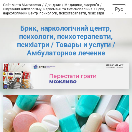
Сайт міста Миколаєва
Довідник
Медицина, здоров'я
Рус
Лікування алкоголізму, наркоманії та тютюнопаління
Брик,
наркологічний центр, психологи, психотерапевти, психіатри
Брик, наркологічний центр,
психологи, психотерапевти,
психіатри / Товары и услуги /
Амбулаторное лечение