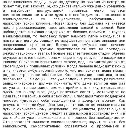
на полноценную медицинскую поддержку, но выходя из центра он
живет так, как захочет. Те, кто действительно уже давно убедились
в пагубности деструктивной привычки, легко научатся
самостоятельно жить и не думать о необходимости постоянного
взаимодействия со специалистами, работающими в
наркологической клинике. Новая жизнь без дурмана начинается
после ресоциализации, восстановлении связей с семьей. Если
наблюдается активная поддержка от близких, врачей и на группах
взаимопомощи, то человеку будет намного легче находиться в
новых для него условиях и не искушаться при виде выпивки или
запрещенных препаратов. Безусловно, амбулаторное лечение
наркомании Киев должно практиковаться уже на последних
реабилитационных этапах. Первые терапевтические стадии обычно
осуществляются стационарно – пациент круглосуточно находится в
клинике. Сначала он испытывает стресс, ведь находится далеко от
своего дома и привычных условий. Когда лечение подходит к концу
и начинается амбулаторный режим, многие пациенты испытывают
радость и реальное облегчение. Как показывает практика, столь
положительные эмоции – это уже половина успешного результата.
Бывший наркоман должен понимать, что даже если он еще раз
оступится, то все равно сможет прийти в клинику, высказаться:
здесь его выслушают, дадут полезные советы, мотивируют не
сдаваться и верить в себя и свои силы. Благодаря такой поддержке
человек чувствует себя защищенным и доверяет врачам. Как
результат – он не будет бояться делать самостоятельные шаги на
пути к окончательному исцелению. Специалисты, работающие в
наркологическом центре, следят за динамикой восстановления и в
дальнейшем уже не вмешиваются в процесс без необходимости.
Это позволяет личности социализироваться, научиться жить без
зависимости, самостоятельно справляться с проблемами и