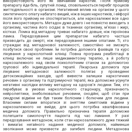
використовують його як звичайний наркотик. Після прийому
препарату йде біль, супутній ломці, сповільнюється перебіг процесів
життєдіяльності в організмі. Негативний вплив на організм у цього
синтетичного опіату набагато вищий, ніж в інших наркотиків, і ейфорії
після його прийому не спостерігається, але наркозалежні все одно
його використовують. Метадон дуже довго і не повністю виходить з
організму, частина його осідає в тканинах організму, м'язах і жирі,
кістках. Ломка від метадону триває набагато довше, ніж героїнова
ламка. Передозування цим препаратом набагато частіше
призводить до смерті, ніж передозування іншими опіатами. Ті, хто
страждає від метадонової залежності, самостійно не зможуть
позбутися своєї проблеми. Їм потрібна допомога фахівців та курс
лікування у наркологічній клініці. Повна програма реабілітації в
клініці включає не лише медикаментозну терапію, а й роботу
наркозалежного над своїм психологічним станом за допомогою
групової або індивідуальної терапії. Лікарська допомога при
лікуванні метадонової залежності полягає у проведенні
детоксикаційних заходів, щоб вивести залишки наркотичних
речовин з організму та підтримуючої терапії, яка допоможе усунути
негативні наслідки впливу метадону на здоров'я людини. Тим, хто
перебуває в умовах наркологічного стаціонару, призначають
нейролептики, знеболювальні речовини, снодійні, щоб стан при
синдромі відміни не був таким болісним і болючим для людини.
Власними силами впоратися зі зняттям симптомів відміни у
наркозалежного не вийде, для цього потрібна кваліфікована
медична допомога. Правильно призначена терапія допоможе
полегшити самопочуття пацієнта під час ламання. У разі
передозування метадоном, коли стан наркозалежного дуже тяжкий
і вимагає негайного надання медичної допомоги, найменше
зволікання може призвести до загибелі людини. Метадонова