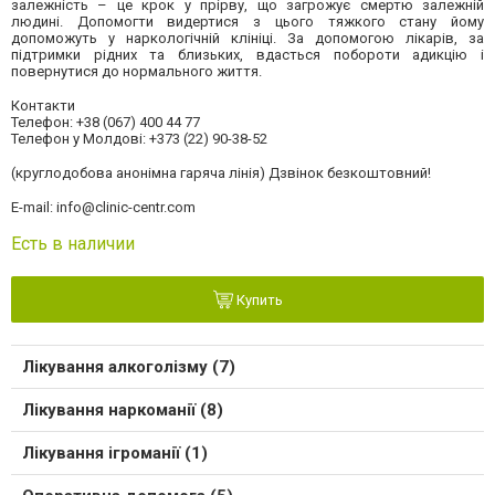
залежність – це крок у прірву, що загрожує смертю залежній
людині. Допомогти видертися з цього тяжкого стану йому
допоможуть у наркологічній клініці. За допомогою лікарів, за
підтримки рідних та близьких, вдасться побороти адикцію і
повернутися до нормального життя.
Контакти
Телефон: +38 (067) 400 44 77
Телефон у Молдові: +373 (22) 90-38-52
(круглодобова анонімна гаряча лінія) Дзвінок безкоштовний!
E-mail:
info@clinic-centr.com
Есть в наличии
Купить
Лікування алкоголізму (7)
Лікування наркоманії (8)
Лікування ігроманії (1)