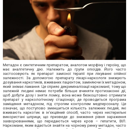
Метадон є синтетичним препаратом, аналогом морфіну і героїну, що
має аналгетичну дію. Належить до групи опіоїдів. Його часто
застосовують як препарат замісної терапії при лікуванні опійної
залежності. За допомогою препарату лікарі-наркологи знижують
дозування наркотиків, вживаних пацієнтом, заміняючи їх метадоном,
який знімає ламання. Це сприяє декриміналізації наркоманії, тому що
залежній людині немає потреби більше вчиняти протизаконні дії,
щоб добути дозу і зняти ломку, вона може безкоштовно отримати
препарат у наркологічному стаціонарі, де проводиться програма
заміщення метадоном, під строгим контролем медперсоналу. Це
означає, що поступово зменшиться кількість залежних людей, які
вживають наркотик в ін'єкційний спосіб, часто через нестерильні
використані шприци, що призведе до зниження рівня зараження
захворюваннями, що передаються через кров – гепатити, ВІЛ.
Наркомани, яким вдається знайти на чорному ринку метадон, часто