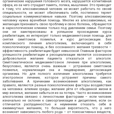
органические нарушения головного мозга, нарушается когнитивная
сфера, из-за чего страдает память, логика, мышление. Это приводит
к тому, что алкозависимый человек не может работать по своей
специальности, не может обеспечивать себя, постепенно теряет
социальные коммуникативные навыки. Поэтому алкозависимому
человеку нужна врачебная помощь. Многие из алкозависимых, не
желающих признавать свою проблему и свою болезнь, обращаются
в наркологические клиники только под давлением семьи. Поэтому
они не заинтересованы в успешном прохождении курса
реабилитации, их интересует только медикаментозная помощь для
снятия симптомов похмелья, и курс детоксикации. Без
комплексного лечения алкоголизма, включающего в себя
психологическую помощь, и без осознанного желания трезвости –
эффективность реабилитации будет невысокой. Главным фактором
успешности реабилитации и ресоциализации является осознанное
добровольное желание пациента отказаться от алкоголя.
Симптоматическое медикаментозное лечение при алкоголизме,
безусловно, является очень важным – устранение симптомов
похмелья, нормализация сна и пищеварения, детоксикация
организма. Но для полного излечения алкоголизма требуется
этиотропное лечение, которое устраняет причины самого
заболевания. А причинами возникновения алкоголизма, как
правило, являются разные психологические факторы воздействия
на человека: влияние среды; желание уйти от обыденной жизни в
мир веселья, желание забыться из-за потерь. Часто возникновение
алкоголизма связано с личностными факторами – если человек
изначально не склонен к самоорганизации и дисциплине, если он
отличается распущенностью и неумением отказать себе в
ежеминутных желаниях, то большая вероятность, что у него
возникнет зависимость любого рода – от психоактивных веществ,