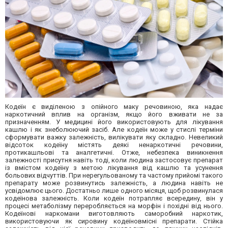
Кодеїн є виділеною з опійного маку речовиною, яка надає
наркотичний вплив на організм, якщо його вживати не за
призначенням. У медицині його використовують для лікування
кашлю і як знеболюючий засіб. Але кодеїн може у стислі терміни
сформувати важку залежність, вилікувати яку складно. Невеликий
відсоток кодеїну містять деякі ненаркотичні речовини,
протикашльові та аналгетичні. Отже, небезпека виникнення
залежності присутня навіть тоді, коли людина застосовує препарат
із вмістом кодеїну з метою лікування від кашлю та усунення
больових відчуттів. При нерегульованому та частому прийомі такого
препарату може розвинутись залежність, а людина навіть не
усвідомлює цього. Достатньо лише одного місяця, щоб розвинулася
кодеїнова залежність. Коли кодеїн потрапляє всередину, він у
процесі метаболізму переробляється на морфін і похідні від нього.
Кодеїнові наркомани виготовляють саморобний наркотик,
використовуючи як сировину кодеїновмісні препарати. Стійка