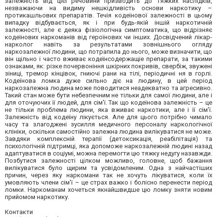
залежність від цієї речовини призводить до тяжких наслідків,
незважаючи на видиму нешкідливість основи наркотику –
протикашльових препаратів. Течія кодеїнової залежності в цьому
випадку відбувається, як і при будь-якій іншій наркотичній
залежності, але є деяка фізіологічна симптоматика, що відрізняє
кодеїнових наркоманів від героїнових чи інших. Досвідчений лікар-
нарколог навіть за результатами зовнішнього огляду
наркозалежної людини, що потрапила до нього, може визначити, що
він щільно і часто вживає кодеїнсодержащіе препарати, за такими
ознаками, як: різке почервоніння шкірних покривів, свербіж, звужені
зіниці, тремор кінцівок, гниючі рани на тілі, періодичні ня в горлі.
Кодеїнова ломка дуже сильно діє на людину, в цей період
наркозалежна людина може поводитися неадекватно та агресивно.
Такий стан може бути небезпечним не тільки для самої людини, але і
для оточуючих її людей, для сім'ї. Так що кодеїнова залежність – це
не тільки проблема людини, яка вживає наркотики, але і її сім'ї.
Залежність від кодеїну лікується. Але для цього потрібно чимало
часу та злагоджені зусилля медичного персоналу наркологічної
клініки, оскільки самостійно залежна людина вилікуватися не може.
Завдяки комплексній терапії (детоксикація, реабілітація) та
психологічній підтримці, яка допоможе наркозалежній людині назад
адаптуватися в соціумі, можна перемогти цю тяжку недугу назавжди.
Позбутися залежності цілком можливо, головне, щоб бажання
вилікуватися було щирим та усвідомленим. Одна з найчастіших
причин, через яку наркомани так не хочуть лікуватися, коли їх
умовляють члени сім'ї – це страх важко і болісно перенести період
ломки. Наркоманам хочеться якнайшвидше цю ломку зняти новим
прийомом наркотику.
Контакти