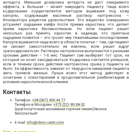
антидота. Меньшая дозировка антидота не даст ожидаемого
эффекта, а большая – может навредить пациенту. Чаще всего
кодирование осуществляется методом вшивания под кожу
капсулы, содержащей масляный раствор налтрексона –
блокиратора рецептов удовольствия. Это вещество совершенно
устраняет ощущение кайфа после приема наркотика, что делает
прием наркотика бессмысленным. Но если пациент решит
несколько раз принять наркотик в надежде, что приятные
ощущения появятся – это грозит ему тяжелейшими последствиями.
Капсула вшивается чаще всего в области лопатки – там, где пациент
не сможет самостоятельно ее извлечь, если решит вдруг
«раскодироваться». Растворы налтрексона выпускаются с разными
сроками действия – 1-6 мес. Пациент сам выбирает тот срок, на
который он хочет закодироваться. Кодировка считается успешной,
если в течение срока действия налтрексона срыва у пациента не
было. Ее эффективность зависит от твердости намерений пациента
жить трезвой жизнью. Лучше всего этот метод действует в
сочетании с психотерапией и продолжительной реабилитацией в
условиях наркологической клиники .
Контакты
Телефон:
+38 (067) 400 44 77
Телефон в Молдове:
+373 (22) 90-38-52
(круглосуточная анонимная горячая линия)Звонок
бесплатный!
E-mail:
info@clinic-centr.com