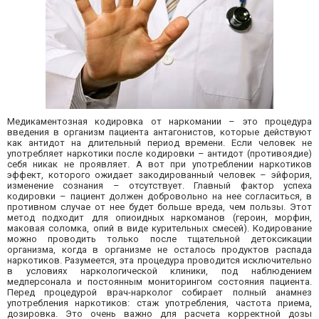
Медикаментозная кодировка от наркомании – это процедура
введения в организм пациента антагонистов, которые действуют
как антидот на длительный период времени. Если человек не
употребляет наркотики после кодировки – антидот (противоядие)
себя никак не проявляет. А вот при употреблении наркотиков
эффект, которого ожидает закодированный человек – эйфория,
изменение сознания – отсутствует. Главный фактор успеха
кодировки – пациент должен добровольно на нее согласиться, в
противном случае от нее будет больше вреда, чем пользы. Этот
метод подходит для опиоидных наркоманов (героин, морфин,
маковая соломка, опий в виде курительных смесей). Кодирование
можно проводить только после тщательной детоксикации
организма, когда в организме не осталось продуктов распада
наркотиков. Разумеется, эта процедура проводится исключительно
в условиях наркологической клиники, под наблюдением
медперсонала и постоянным мониторингом состояния пациента.
Перед процедурой врач-нарколог собирает полный анамнез
употребления наркотиков: стаж употребления, частота приема,
дозировка. Это очень важно для расчета корректной дозы